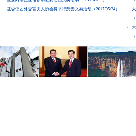
驻委使团外交官夫人协会将举行慈善义卖活动
（2017/05/24）
大
（
大
（
大
（
阿
委
加