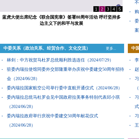
不
1
2
3
4
5
购
蓝虎大使出席纪念《联合国宪章》签署80周年活动 呼吁坚持多
委
边主义下的和平与发展
案
中委关系
（
政治关系
、
经贸合作
、
文化交流
）
中
更多...
林剑：中方祝贺马杜罗总统顺利胜选连任
（2024/07/29）
李
驻委内瑞拉使馆同委外交部隆重举办庆祝中委建交50周年招待
赵
会
（2024/06/28）
习
委内瑞拉国家航空公司举行委中直航开通仪式
（2024/06/28）
（
委内瑞拉总统马杜罗会见中国政府拉美事务特别代表邱小琪
习
（2024/06/28）
式
委内瑞拉政府举行庆祝中委建交50周年献花仪式
习
（2024/06/28）
王
外交部发言人就委内瑞拉外长希尔访华答记者问
习