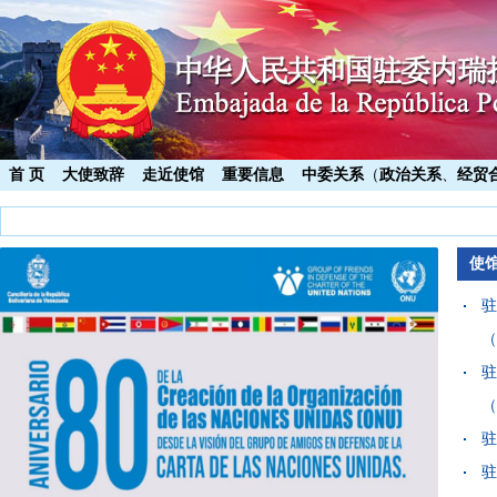
首 页
大使致辞
走近使馆
重要信息
中委关系
（
政治关系
、
经贸
使
驻
（
驻
（
驻
驻