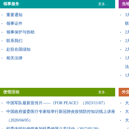
领事服务
当
更多...
（2024/06/03）
赵
中国与委内瑞拉签署《关于相互促进和保护投资协定》
重要通知
3
（2024/05/22）
领事证件
联
委内瑞拉发布政府公报重申坚定支持一个中国原则
领事保护与协助
2
（2024/05/20）
联系我们
2
赴驻在国须知
2
相关法律
1
法
1
1
使馆活动
外
更多...
1
统
中国军队最新宣传片——《FOR PEACE》
（2023/11/07）
大
中国政府援委医疗专家组举行新冠肺炎疫情防控知识线上讲座
大
（2020/04/05）
大
驻委内瑞拉使馆参加驻委使团义卖活动
（2017/05/29）
（