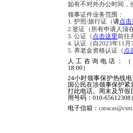
如有不对外办公时间，
领事证件业务范围：
1. 护照/旅行证（
请
点击
2.签证（所有申请人须
3. 公证
（
点击这里
前往
4. 认证（自2023年11
5. 养老金资
格认证
（
点
人工咨询电话：
18:00
）
24
小时领事保护热线电
国公民在涉领事保护紧
打此电话。周末及节假日也
用号码：010-65612308
电子信箱：
caracas@csm.