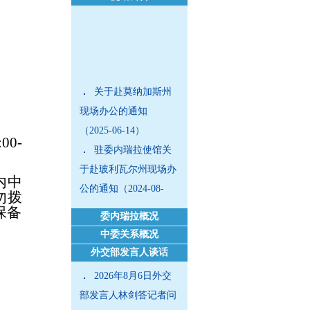
关于赴莫纳加斯州
现场办公的通知
（2025-06-14）
:00-
驻委内瑞拉使馆关
于赴玻利瓦尔州现场办
内中
公的通知（2024-08-
勿拨
14）
保备
委内瑞拉概况
外国商务人士在华
中委关系概况
工作生活指引（2024年
外交部发言人谈话
版）（2024-07-04）
2026年8月6日外交
部发言人林剑答记者问