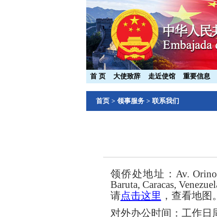
首 页
大使致辞
走近使馆
重要信息
首页
>
领事服务
>
联系我们
领侨处地址：Av. Orinoco con
Baruta, Caracas, Venezue
请
点击这里
，查看地图
对外办公时间：工作日周一到