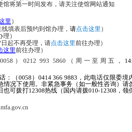
使馆将第一时间发布，请关注使馆网站通知
这里
）
在线填表后预约到馆办理，
请
点击这里
）
办理）
月7日起不
再
受理，请
点击这里
前往办理
）
击这里
前往办理
）
（
0058）0212 993 5860（周一至周五，
14
话：
（
0058
）0
414 366 9883
，此电话仅限委境
急情况下使用。非紧急事务（如一般性咨询）请
可拨打12308热线（国内请拨010-12308，领
）
mfa.gov.cn