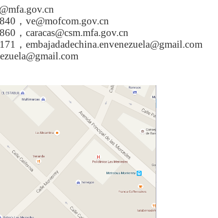
@mfa.gov.cn
840
，
ve@mofcom.gov.cn
5860
，
caracas
@csm.m
fa.gov.cn
171
，
em
bajadadechina.envenezuela@gmail.com
enezuela@gmail.com