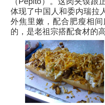
（Pepito）。这肉夹馍
体现了中国人和委内瑞拉
外焦里嫩，配合肥瘦相间
的，是老祖宗搭配食材的