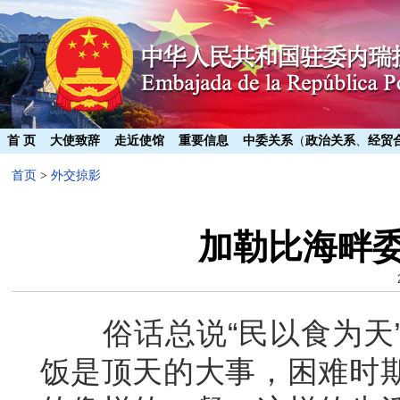
首 页
大使致辞
走近使馆
重要信息
中委关系
（
政治关系
、
经贸
首页
>
外交掠影
加勒比海畔
俗话总说“民以食为天”
饭是顶天的大事，困难时