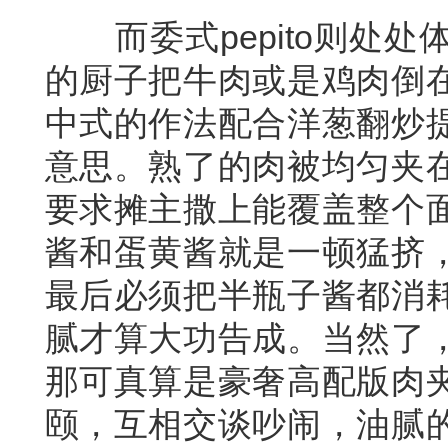
而委式pepito则处处
的厨子把牛肉或是鸡肉倒
中式的作法配合洋葱翻炒
意思。熟了的肉被均匀夹
要求摊主撒上能覆盖整个
酱和蛋黄酱就是一顿猛挤
最后必须把半瓶子酱都消
腻才算大功告成。当然了
那可真算是豪奢高配版肉
颐，互相交谈吵闹，油腻