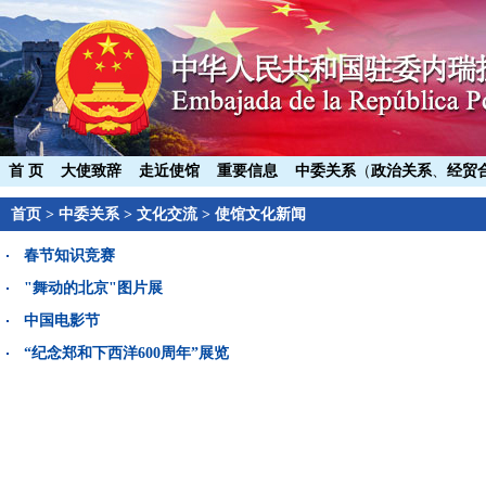
首 页
大使致辞
走近使馆
重要信息
中委关系
（
政治关系
、
经贸
首页
>
中委关系
>
文化交流
>
使馆文化新闻
春节知识竞赛
"舞动的北京"图片展
中国电影节
“纪念郑和下西洋600周年”展览