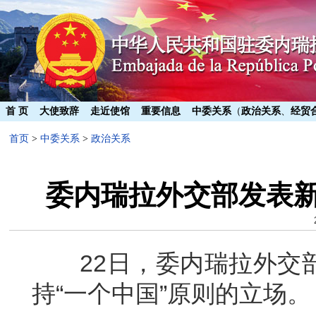
首 页
大使致辞
走近使馆
重要信息
中委关系
（
政治关系
、
经贸
首页
>
中委关系
>
政治关系
委内瑞拉外交部发表新
22日，委内瑞拉外交部
持“一个中国”原则的立场。