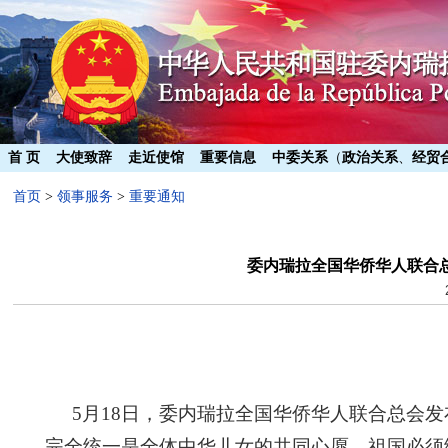
首 页
大使致辞
走近使馆
重要信息
中委关系
（
政治关系
、
经贸
首页
>
领事服务
>
重要通知
委内瑞拉全国华侨华人联合总
5月18日，委内瑞拉全国华侨华人联合总会
完全统一是全体中华儿女的共同心愿，祖国必须