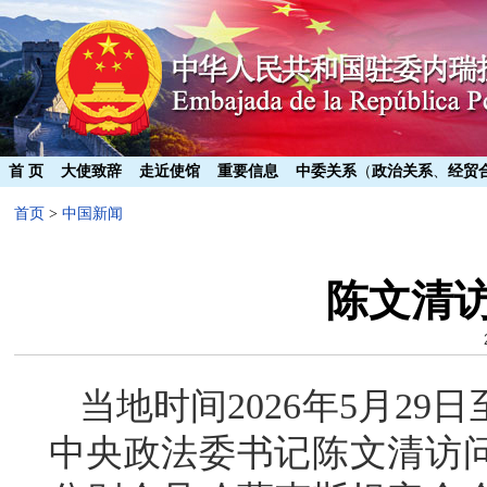
首 页
大使致辞
走近使馆
重要信息
中委关系
（
政治关系
、
经贸
首页
>
中国新闻
陈文清
当地时间2026年5月2
中央政法委书记陈文清访