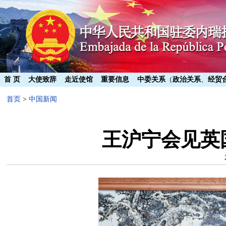
首 页
大使致辞
走近使馆
重要信息
中委关系
（
政治关系
、
经贸
首页
>
中国新闻
王沪宁会见英