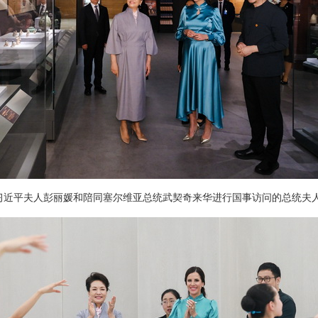
家主席习近平夫人彭丽媛和陪同塞尔维亚总统武契奇来华进行国事访问的总统