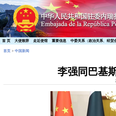
首 页
大使致辞
走近使馆
重要信息
中委关系
（
政治关系
、
经贸
首页
>
中国新闻
李强同巴基