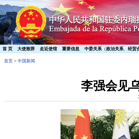
首 页
大使致辞
走近使馆
重要信息
中委关系
（
政治关系
、
经贸
首页
>
中国新闻
李强会见