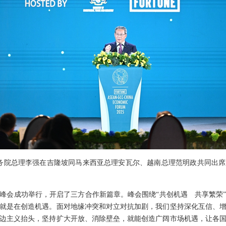
晚，国务院总理李强在吉隆坡同马来西亚总理安瓦尔、越南总理范明政共同出
峰会成功举行，开启了三方合作新篇章。峰会围绕“共创机遇 共享繁荣
就是在创造机遇。面对地缘冲突和对立对抗加剧，我们坚持深化互信、
边主义抬头，坚持扩大开放、消除壁垒，就能创造广阔市场机遇，让各