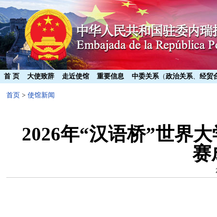
首 页
大使致辞
走近使馆
重要信息
中委关系
（
政治关系
、
经贸
首页
>
使馆新闻
2026年“汉语桥”世
赛