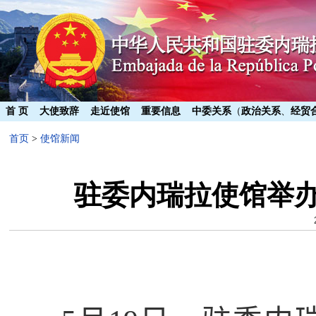
首 页
大使致辞
走近使馆
重要信息
中委关系
（
政治关系
、
经贸
首页
>
使馆新闻
驻委内瑞拉使馆举