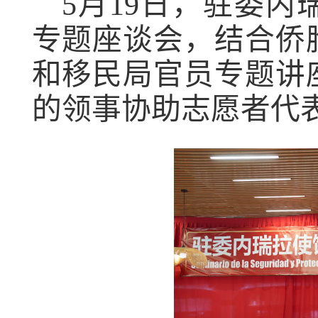
5
月
19
日，驻委内
专题
座谈会
，
结合侨
和
移民局
官员专题讲
的领事协助志愿者代