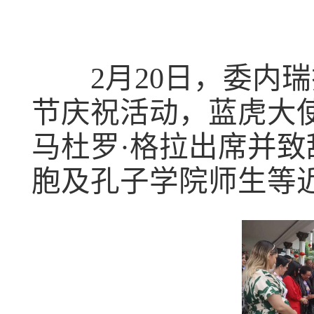
2
月
20
日，委内瑞
节庆祝活动，蓝虎大
马杜罗
·
格拉出席并致
胞及孔子学院师生等