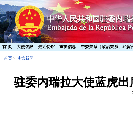
首 页
大使致辞
走近使馆
重要信息
中委关系
（
政治关系
、
经贸
首页
>
使馆新闻
驻委内瑞拉大使蓝虎出