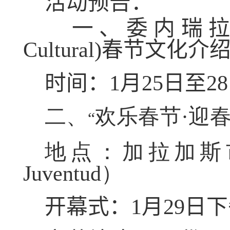
活动预告：
一、委内瑞拉
Cultural
)
春节文化介
时间：
1
月
25
日至
28
二、
欢乐春节
·
迎春
“
地点：加拉加斯
Juventud
）
开幕式：
1
月
29
日下