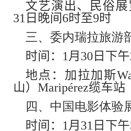
文艺演出、民俗展
31
日晚间
6
时至
9
时
三、委内瑞拉旅游部
时间：
1
月
30
日下午
地点：加拉加斯
Wa
山）
Maripérez
缆车站
四、中国电影体验
时间：
1
月
31
日下午