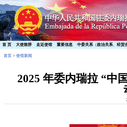
首 页
大使致辞
走近使馆
重要信息
中委关系
（
政治关系
、
经贸
首页
>
使馆新闻
2025 年委内瑞拉 “