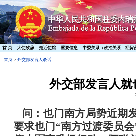
首 页
大使致辞
走近使馆
重要信息
中委关系
（
政治关系
、
经贸
首页
>
外交部发言人谈话
外交部发言人就
问：也门南方局势近期
要求也门“南方过渡委员会