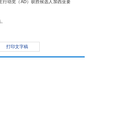
主行动党（AD）获胜候选人加西亚要
选。
打印文字稿