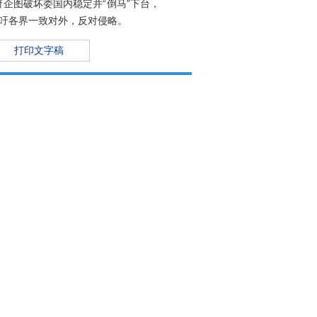
企图破坏委国内稳定并“倒马”下台，
吁各界一致对外，反对侵略。
打印文字稿