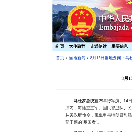
首 页
大使致辞
走近使馆
重要信息
首页
>
当地新闻
>
8月15日当地要闻：
8月
马杜罗总统宣布举行军演。
14
演习，海陆空三军、国民警卫队、民
从美政府命令，但重申与特朗普对话
部干预的“叛国者”。