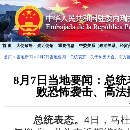
首 页
大使致辞
走近使馆
重要信息
中委关系
（
政治关系
、
经贸
首页
>
当地新闻
>
8月7日当地要闻：总统表态、关于制宪大会、军方
8月7日当地要闻：总
败恐怖袭击、高法
总统表态。
4日，马