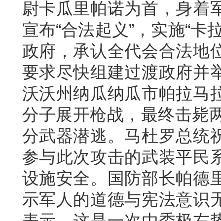
尉卡瓜里帕诺为首，身着
宣布“合法起义”，实施“卡
政府，承认全代会合法地
要求尽快组建过渡政府并
沃沃州纳瓜纳瓜市帕拉马
分子展开枪战，最终击毙两
分武器潜逃。马杜罗总统
参与此次攻击的武装平民
设施安全。国防部长帕德
示军人的道德与宪法意识
表示，这是一次由委极右